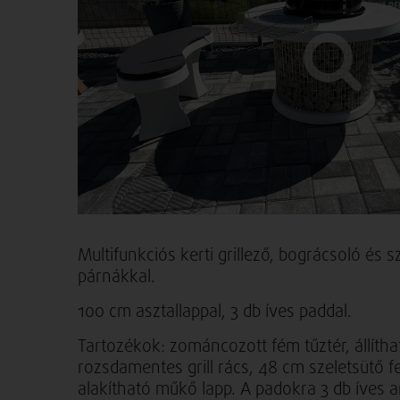
Multifunkciós kerti grillező, bográcsoló és
párnákkal.
100 cm asztallappal, 3 db íves paddal.
Tartozékok: zománcozott fém tűztér, állíth
rozsdamentes grill rács, 48 cm szeletsütő fe
alakítható műkő lapp. A padokra 3 db íves a