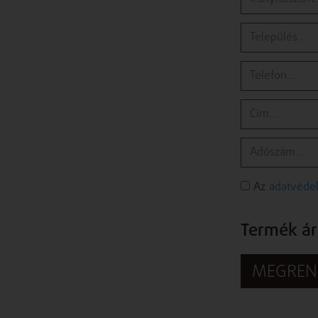
Az
adatvédel
Termék ára
MEGREN