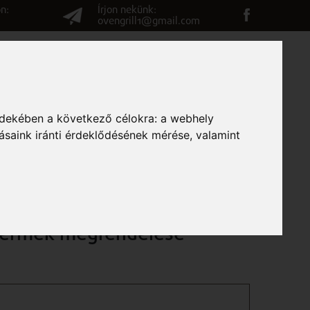
n:
Írjon nekünk:
ovengrill1@gmail.com
G
VÉLEMÉNYEK
ELÉRHETŐSÉGEK
RENDELÉS
rdekében a következő célokra:
a webhely
ásaink iránti érdeklődésének mérése, valamint
Termék megrendelése
m