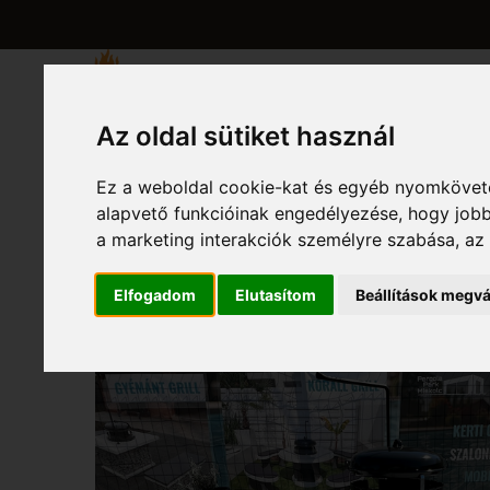
KEZDŐLAP
BEMU
Az oldal sütiket használ
Ez a weboldal cookie-kat és egyéb nyomköveté
alapvető funkcióinak engedélyezése
,
hogy jobb
a marketing interakciók személyre szabása
,
az
Elfogadom
Elutasítom
Beállítások megvá