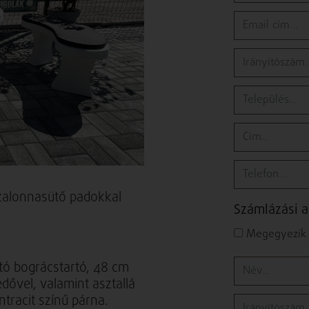
 szalonnasütő padokkal
Számlázási 
Megegyezik a
ató bográcstartó, 48 cm
dővel, valamint asztallá
ntracit színű párna.