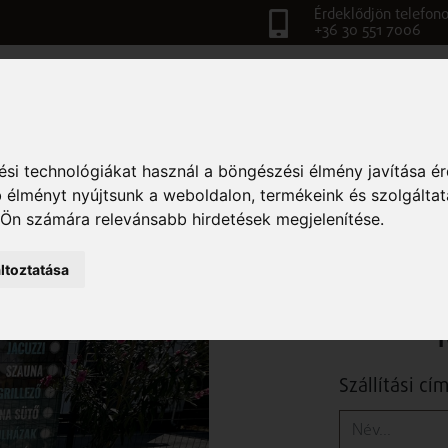
Érdeklődjön telefono
+36 30 551 7006
TATKOZÁS
VIDEÓK-TULAJDONSÁGOK
TERMÉKEK
BLO
RUBIN GRILL 100
si technológiákat használ a böngészési élmény javítása é
 élményt nyújtsunk a weboldalon
,
termékeink és szolgáltat
 Ön számára relevánsabb hirdetések megjelenítése
.
Szállítással bruttó 277 000 Ft
ltoztatása
Szállítási cí