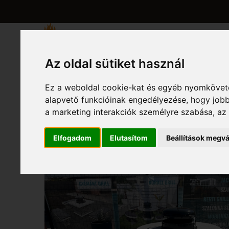
KEZDŐLAP
BEMU
Az oldal sütiket használ
Ez a weboldal cookie-kat és egyéb nyomköveté
alapvető funkcióinak engedélyezése
,
hogy jobb
a marketing interakciók személyre szabása
,
az
Elfogadom
Elutasítom
Beállítások megvá