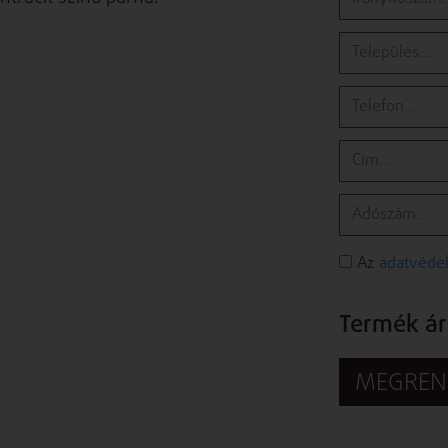
Az
adatvédel
Termék ára
MEGREN