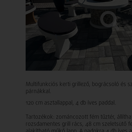
Multifunkciós kerti grillező, bográcsoló és
párnákkal.
120 cm asztallappal, 4 db íves paddal.
Tartozékok: zománcozott fém tűztér, állíth
rozsdamentes grill rács, 48 cm szeletsütő fe
alakítható műkő lapp. A padokra 4 db íves a