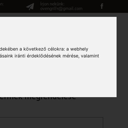
n:
Írjon nekünk:
ovengrill1@gmail.com
G
VÉLEMÉNYEK
ELÉRHETŐSÉGEK
RENDELÉS
rdekében a következő célokra:
a webhely
ásaink iránti érdeklődésének mérése, valamint
Termék megrendelése
m