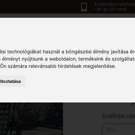
Érdeklődjön telefono
+36 30 551 7006
TATKOZÁS
VIDEÓK-TULAJDONSÁGOK
TERMÉKEK
BLO
RUBIN GRILL 120
si technológiákat használ a böngészési élmény javítása é
 élményt nyújtsunk a weboldalon
,
termékeink és szolgáltat
 Ön számára relevánsabb hirdetések megjelenítése
.
Szállítással bruttó 330 000 Ft
ltoztatása
Szállítási cí