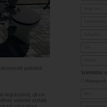
 szalonnasütő padokkal
Számlázási 
Megegyezik a
ató bográcstartó, 48 cm
dővel, valamint asztallá
ntracit színű párna.